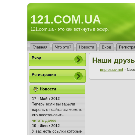
121.COM.UA
121.com.ua - это как воткнуть в эфир.
Главная
Что это?
Новости
Вход
Регистр
Вход
Наши друзь
impressiv.net
- Сер
Регистрация
Новости
17 : Май : 2012
Теперь если вы забыли
пароль от сайта вы можете
его восстановить.
читать далее
10 : Фев : 2012
У вас есть ссылки которые