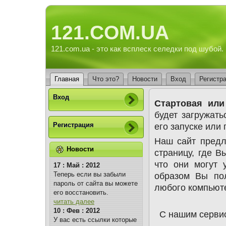
121.COM.UA
121.com.ua - это как всплеск селедки под шубой.
Главная
Что это?
Новости
Вход
Регистр
Вход
Стартовая или
будет загружат
его запуске или
Регистрация
Наш сайт предл
Новости
страницу, где В
что они могут 
17 : Май : 2012
Теперь если вы забыли
образом Вы пол
пароль от сайта вы можете
любого компьютер
его восстановить.
читать далее
10 : Фев : 2012
С нашим серви
У вас есть ссылки которые