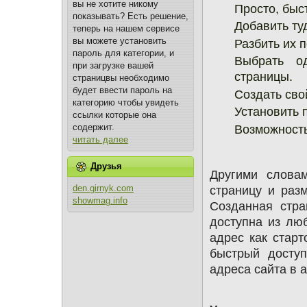
вы не хотите никому
Просто, быс
показывать? Есть решение,
Добавить ту
теперь на нашем сервисе
вы можете установить
Разбить их п
пароль для категории, и
Выбрать о
при загрузке вашей
страницы.
страницвы необходимо
будет ввести пароль на
Создать сво
категорию чтобы увидеть
Установить 
ссылки которые она
содержит.
Возможность
читать далее
Друзья
Другими слова
страницу и раз
den.girnyk.com
showmag.info
Созданная стра
доступна из люб
адрес как старт
быстрый досту
адреса сайта в 